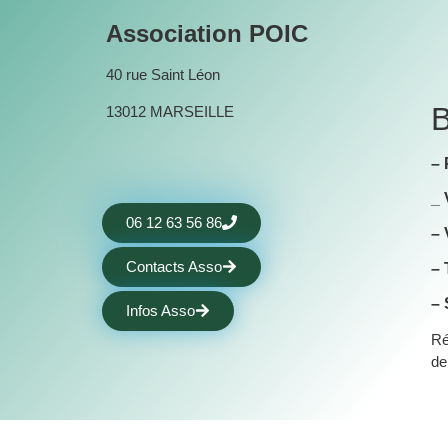
Association POIC
40 rue Saint Léon
B
13012 MARSEILLE
​
_ 
06 12 63 56 86
​–
Contacts Asso
​–
– 
Infos Asso
Ré
d