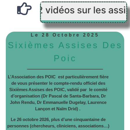
u 2 vidéos sur les assises d
Le 28 Octobre 2025
Sixièmes Assises Des
Poic
L’Association des POIC est particulièrement fière
de vous présenter le compte-rendu officiel des
Sixièmes Assises des POIC, validé par le comité
d’organisation (Dr Pascal de Santa-Barbara, Dr
John Rendu, Dr Emmanuelle Dugelay, Laurence
Lançon et Naïm Drid) .
Le 26 octobre 2026, plus d’une cinquantaine de
personnes (chercheurs, cliniciens, associations…)